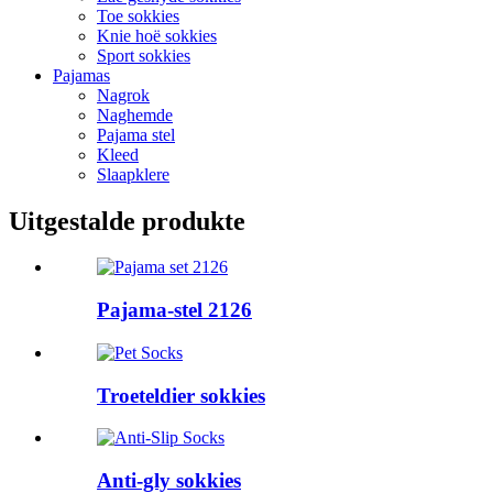
Toe sokkies
Knie hoë sokkies
Sport sokkies
Pajamas
Nagrok
Naghemde
Pajama stel
Kleed
Slaapklere
Uitgestalde produkte
Pajama-stel 2126
Troeteldier sokkies
Anti-gly sokkies