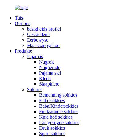
Tuis
Oor ons
besigheids profiel
Geskiedenis
Eerbewyse
Maatskappyskou
Produkte
Pajamas
Nagrok
Naghemde
Pajama stel
Kleed
Slaapklere
Sokkies
Bemanning sokkies
Enkelsokkies
Baba/Kindersokkies
Funksionele sokkies
Knie hoë sokkies
Lae gesnyde sokkies
Druk sokkies
Sport sokkies