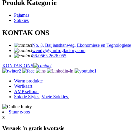
Produk Kategorie
Pajamas
Sokkies
KONTAK ONS
No. 8, Baijianshanweg, Ekonomiese en Tegnologiese
wendy@yunfrogfactory.com
86-0563 2626 055
KONTAK ONS
Warm produkte
Werfkaart
AMP selfoon
Sokkie Styles
,
Voete Sokkies
,
Stuur e-pos
x
Versoek 'n gratis kwotasie