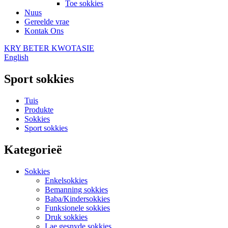
Toe sokkies
Nuus
Gereelde vrae
Kontak Ons
KRY BETER KWOTASIE
English
Sport sokkies
Tuis
Produkte
Sokkies
Sport sokkies
Kategorieë
Sokkies
Enkelsokkies
Bemanning sokkies
Baba/Kindersokkies
Funksionele sokkies
Druk sokkies
Lae gesnyde sokkies